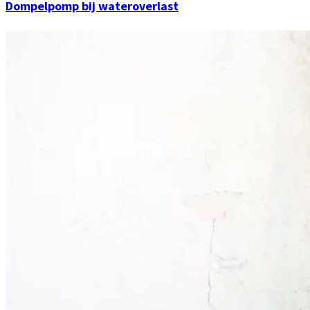
Dompelpomp bij wateroverlast