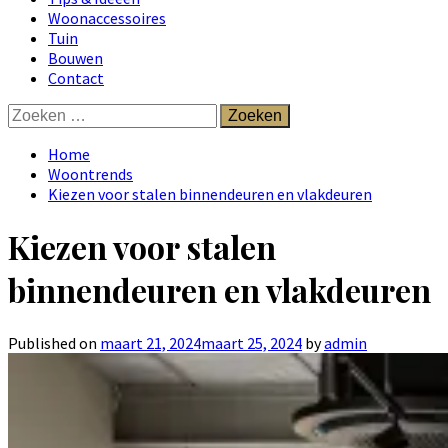
Woonaccessoires
Tuin
Bouwen
Contact
Zoeken
naar:
Home
Woontrends
Kiezen voor stalen binnendeuren en vlakdeuren
Kiezen voor stalen
binnendeuren en vlakdeuren
Published on
maart 21, 2024
maart 25, 2024
by
admin