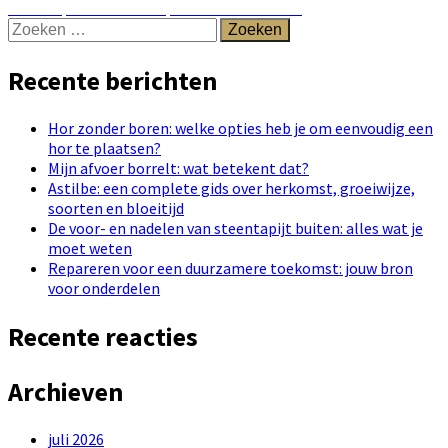
navigatie
Next
Next
Top 10 beste klimplanten voor in huis
Zoeken
post:
naar:
Recente berichten
Hor zonder boren: welke opties heb je om eenvoudig een
hor te plaatsen?
Mijn afvoer borrelt: wat betekent dat?
Astilbe: een complete gids over herkomst, groeiwijze,
soorten en bloeitijd
De voor- en nadelen van steentapijt buiten: alles wat je
moet weten
Repareren voor een duurzamere toekomst: jouw bron
voor onderdelen
Recente reacties
Archieven
juli 2026