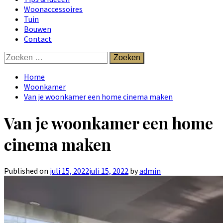
Woonaccessoires
Tuin
Bouwen
Contact
Zoeken
naar:
Home
Woonkamer
Van je woonkamer een home cinema maken
Van je woonkamer een home
cinema maken
Published on
juli 15, 2022
juli 15, 2022
by
admin