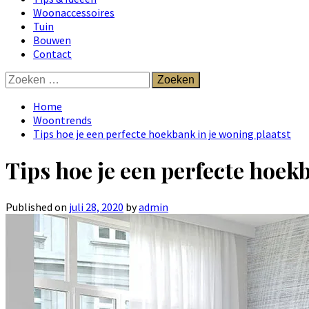
Woonaccessoires
Tuin
Bouwen
Contact
Zoeken
naar:
Home
Woontrends
Tips hoe je een perfecte hoekbank in je woning plaatst
Tips hoe je een perfecte hoek
Published on
juli 28, 2020
by
admin